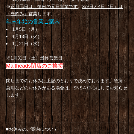
※
正月元日は、恒例の元日営業です
。
3が日と4日（日）
は
「昼飲み」営業
します。
年末年始の営業ご案内
1月5日（月）
1月13日（火）
1月21日（水）
※
1月31日（土）最終営業日
Maltheads閉店のご挨拶
閉店までのお休みは上記のとおりで決めております。急病・
急用などのお休みがある場合は、SNSを中心にしてお知らせ
します。
■お休みのご案内について