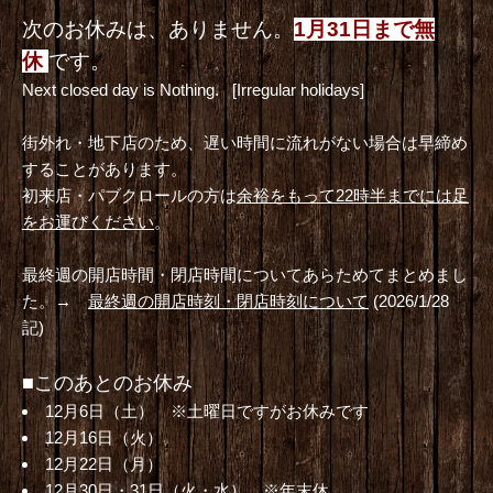
次のお休みは、ありません。
1月31日まで無
休
です。
Next closed day is Nothing.
[Irregular holidays]
街外れ・地下店のため、遅い時間に流れがない場合は早締め
することがあります。
初来店・パブクロールの方は
余裕をもって22時半までには足
をお運びください
。
最終週の開店時間・閉店時間についてあらためてまとめまし
た。→
最終週の開店時刻・閉店時刻について
(2026/1/28
記)
■このあとのお休み
12月6日（土） ※土曜日ですがお休みです
12月16日（火）
12月22日（月）
12月30日・31日（火・水） ※年末休