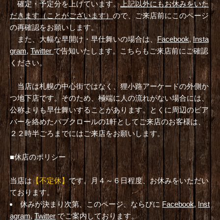
確定・予定分を上げています。
上記以外にもお休みをいた
だきます（ことがございます）
ので、ご来店前にこのページ
の再確認をお願いします。
また、大幅な早開け・早仕舞いの場合は、
Facebook
,
Insta
gram
,
Twitter
で告知いたします。こちらもご来店前にご確認
ください。
当店は札幌の中心街ではなく、狸小路アーケードの外側か
つ地下店です。そのため、極端に人の流れがない場合には、
公称よりも早仕舞いすることがあります。とくに周辺のビア
バーを絡めたパブクロールの1軒としてご来店のお客様は、
２２時半ごろまでにはご来店をお願いします。
■休店のポリシー
当店は
【不定休】
です。月４～６日程度、お休みをいただい
ております。
休みが決まり次第、このページ、ならびに
Facebook
,
Inst
agram
,
Twitter
でご案内しております。