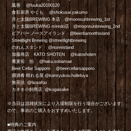
風香 @fuuka20100120
食彩厨房 やくも @shokusai.yakumo
月と太陽BREWING 本店 @moonsunbrewing_1st
月と太陽BREWING miredo店 @moonsunbrewing_2nd
ビアバー ノースアイランド @beerbarnorthisland
Streetlight Brewing @streetlightbrewing
のれんスタンド @norenstand
加藤商店 KATO SHOTEN @katoshoten
蕎麦前 拍 @haku.sobamae
Beer Cellar Sapporo @beercellarsapporo
燗酒肴 晴れる屋 @kansyukou.halleluya
無茶法 @busafou
カネキ小飼商店 @kogaisake
※当日は混雑状況により入場制限を行う場合がございます
ので、事前のご購入をおすすめいたします。
■特典のご案内