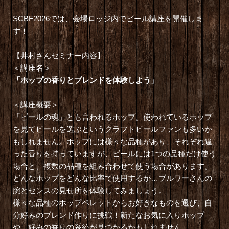
SCBF2026では、会場ロッジ内でビール講座を開催しま
す！
【井村さんセミナー内容】
＜講座名＞
「ホップの香りとブレンドを体験しよう」
＜講座概要＞
「ビールの魂」とも言われるホップ。使われているホップ
を見てビールを選ぶというクラフトビールファンも多いか
もしれません。ホップには様々な品種があり、それぞれ違
った香りを持っていますが、ビールには1つの品種だけ使う
場合と、複数の品種を組み合わせて使う場合があります。
どんなホップをどんな比率で使用するか…ブルワーさんの
腕とセンスの見せ所を体験してみましょう。
様々な品種のホップペレットからお好きなものを選び、自
分好みのブレンド作りに挑戦！新たなお気に入りホップ
や、好みの香りの系統が見つかるかもしれません。