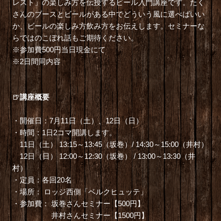
レスト」の楽しみ方を伝授するビール入門講座です。たく
さんのブースとビールがある中でどういう風に選べばいい
か、ビールの楽しみ方飲み方をお伝えします。セミナーな
らではのこぼれ話もご期待ください。
※参加費500円当日現金にて
※2日間同内容
🍺
講座概要
・開催日：7月11日（土）、12日（日）
・時間：1日2コマ開講します。
11日（土） 13:15～13:45（坂巻）/ 14:30～15:00（井村）
12日（日） 12:00～12:30（坂巻） / 13:00～13:30（井
村）
・定員：各回20名
・場所： ロッジ西側「ベルクヒュッテ」
・参加費： 坂巻さんセミナー【500円】
井村さんセミナー【1500円】