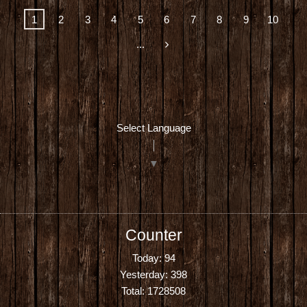
1
2
3
4
5
6
7
8
9
10
...
Select Language
▼
Counter
Today:
94
Yesterday:
398
Total:
1728508