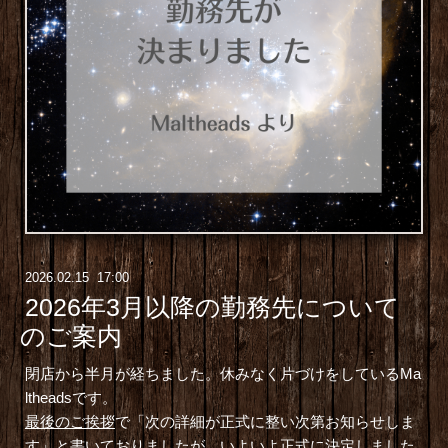
2026
.
02
.
15 17:00
2026年3月以降の勤務先について
のご案内
閉店から半月が経ちました。休みなく片づけをしているMa
ltheadsです。
最後のご挨拶
で「次の詳細が正式に整い次第お知らせしま
す」と書いておりましたが、いよいよ正式に決定しました