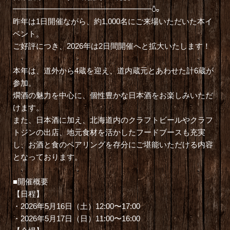
━━━━━━━━━━━━━━━━━━🍶
昨年は1日開催ながら、約1,000名にご来場いただいた本イ
ベント。
ご好評につき、2026年は2日間開催へと拡大いたします！
本年は、道外から4蔵を迎え、道内蔵元とあわせた計6蔵が
参加。
燗酒の魅力を中心に、個性豊かな日本酒をお楽しみいただ
けます。
また、日本酒に加え、北海道内のクラフトビールやクラフ
トジンの出店、地元食材を活かしたフードブースも充実
し、お酒と食のペアリングを存分にご堪能いただける内容
となっております。
■開催概要
【日程】
・2026年5月16日（土）12:00〜17:00
・2026年5月17日（日）11:00〜16:00