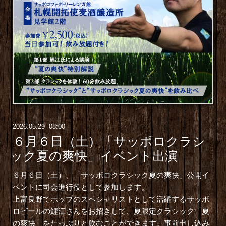
2026
.
05
.
29 08:00
６月６日（土）「サッポロクラシ
ック夏の爽快」イベント出演
６月６日（土）、「サッポロクラシック夏の爽快」公開イ
ベントに司会進行役として参加します。
上富良野でホップのスペシャリストとして活躍するサッポ
ロビールの鯉江さんをお招きして、夏限定クラシック「夏
の爽快」をたっぷりと飲むことができます。事前申し込み