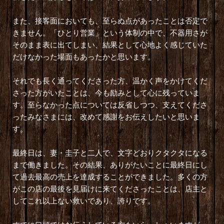
また、接客面においても、至らぬ点があったことは否定で
きません。「ひとり営業」という体制の中で、不器用さが
そのまま表に出てしまい、結果として心地よく感じていた
だけなかった場面もあったかと思います。
それでも長く通ってくださった方、温かく声をかけてくだ
さった方がいたことは、今も励みとして心に残っていま
す。至らなかった点については反省しつつ、支えてくださ
ったみなさまには、改めて感謝をお伝えしたいと思いま
す。
最終日は、妻・圭子と二人で、文字どおりクタクタになる
まで働きました。その結果、ありがたいことに最終日にし
て過去最高の売上を達成することができました。多くの方
がこの店の最後を見届けに来てくださったことは、店主と
してこれ以上ない救いであり、誇りです。