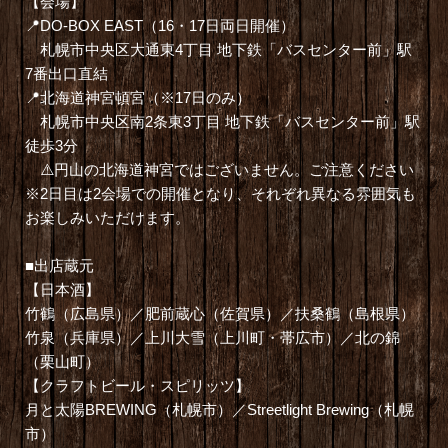
【会場】
📍DO-BOX EAST（16・17日両日開催）
札幌市中央区大通東4丁目 地下鉄「バスセンター前」駅
7番出口直結
📍北海道神宮頓宮（※17日のみ）
札幌市中央区南2条東3丁目 地下鉄「バスセンター前」駅
徒歩3分
⚠️円山の北海道神宮ではございません。ご注意ください
※2日目は2会場での開催となり、それぞれ異なる雰囲気も
お楽しみいただけます。
■出店蔵元
【日本酒】
竹鶴（広島県）／肥前蔵心（佐賀県）／扶桑鶴（島根県）
竹泉（兵庫県）／上川大雪（上川町・帯広市）／北の錦
（栗山町）
【クラフトビール・スピリッツ】
月と太陽BREWING（札幌市）／Streetlight Brewing（札幌
市）