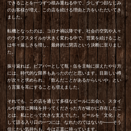
できることを一つずつ積み重ねる中で、少しずつ顔なじみ
のお客様が増え、この店を続ける理由と力をいただいてき
ました。
転機となったのは、コロナ禍以降です。社会の空気や人々
のライフスタイルが大きく変わる中で、営業を続けること
は年々厳しさを増し、最終的に閉店という決断に至りまし
た。
振り返れば、ビアバーとして瓶・缶を主軸に据えたやり方
には、時代的な限界もあったのだと思います。目新しい樽
が次々と求められ、「飲んだことがあるからいいや」とい
う言葉を耳にすることも増えました。
それでも、この店を通じて多様なビールに出会い、スタイ
ルや背景に興味を持ってくださった方が確かに存在したこ
とは、私にとって大きな支えでした。ビールを「文化」と
して語る入り口の一つには、なれたのではないか――そう
信じたい気持ちも、今は正直に持っています。