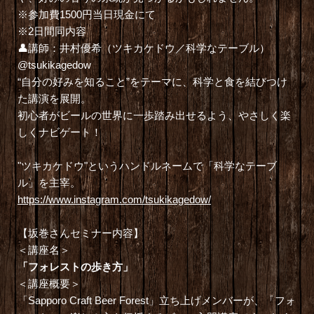
※参加費1500円当日現金にて
※2日間同内容
👤講師：井村優希（ツキカケドウ／科学なテーブル）
@tsukikagedow
“自分の好みを知ること”をテーマに、科学と食を結びつけ
た講演を展開。
初心者がビールの世界に一歩踏み出せるよう、やさしく楽
しくナビゲート！
"ツキカケドウ"というハンドルネームで「科学なテーブ
ル」を主宰。
https://www.instagram.com/tsukikagedow/
【坂巻さんセミナー内容】
＜講座名＞
「フォレストの歩き方」
＜講座概要＞
「Sapporo Craft Beer Forest」立ち上げメンバーが、「フォ