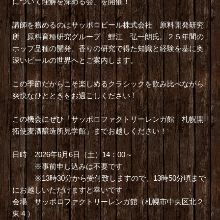
について理解を深める会」を開催！
講師を務めるのはサッポロビール株式会社 原料開発研究
所 原料育種研究グループ 鯉江 弘一朗氏。２５年間の
ホップ品種の開発、香りの研究で得た知識と経験を基に奥
深いビールの世界へとご案内します。
この季節だからこそ楽しめるクラシックを飲み比べながら
爽快なひとときをお過ごしください！
この機会にぜひ「サッポロファクトリーレンガ館 札幌開
拓使麦酒醸造所見学館」までお越しください！
日時 2026年6月6日（土）14：00～
※事前申し込みは不要です
※13時30分から受付致しますので、13時50分頃まで
にお越しいただけますと幸いです
会場 サッポロファクトリーレンガ館（札幌市中央区北２
東４）