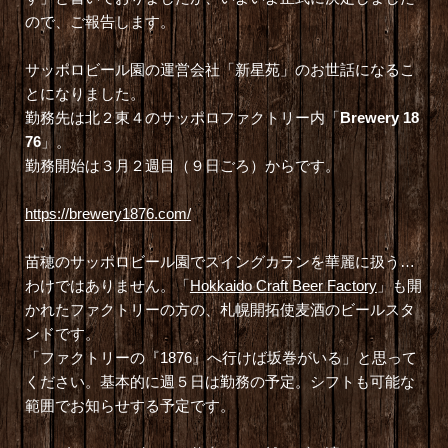
ので、ご報告します。
サッポロビール園の運営会社「新星苑」のお世話になるこ
とになりました。
勤務先は北２東４のサッポロファクトリー内「
Brewery 18
76
」。
勤務開始は３月２週目（９日ごろ）からです。
https://brewery1876.com/
苗穂のサッポロビール園でスイングカランを華麗に扱う…
わけではありません。「
Hokkaido Craft Beer Factory
」も開
かれたファクトリーの方の、札幌開拓使麦酒のビールスタ
ンドです。
「ファクトリーの『1876』へ行けば坂巻がいる」と思って
ください。基本的に週５日は勤務の予定。シフトも可能な
範囲でお知らせする予定です。