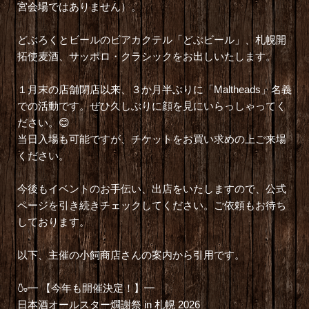
宮会場ではありません）。
どぶろくとビールのビアカクテル「どぶビール」、札幌開
拓使麦酒、サッポロ・クラシックをお出しいたします。
１月末の店舗閉店以来、３か月半ぶりに「Maltheads」名義
での活動です。ぜひ久しぶりに顔を見にいらっしゃってく
ださい。😊
当日入場も可能ですが、チケットをお買い求めの上ご来場
ください。
今後もイベントのお手伝い、出店をいたしますので、公式
ページを引き続きチェックしてください。ご依頼もお待ち
しております。
以下、主催の小飼商店さんの案内から引用です。
🍶━ 【今年も開催決定！】━
日本酒オールスター燗謝祭 in 札幌 2026