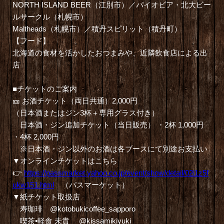
NORTH ISLAND BEER（江別市）／パイオビア・北大ビー
ルサークル（札幌市）
Maltheads（札幌市）／積丹スピリット（積丹町）
【フード】
北海道の食材を活かしたおつまみや、近隣飲食店による出
店
■チケットのご案内
🎫 お酒チケット（両日共通）2,000円
（日本酒またはジン3杯＋専用グラス付き）
日本酒・ジン追加チケット（当日販売） ・2杯 1,000円
・4杯 2,000円
※日本酒・ジン以外のお酒は各ブースにて別途お支払い
▼オンラインチケットはこちら
👉
https://passmarket.yahoo.co.jp/event/show/detail/02i1z5f
ukw151.html
（パスマーケット）
▼紙チケット取扱店
寿珈琲 @kotobukicoffee_sapporo
喫茶•軽食 未貴 @kissamikiyuki