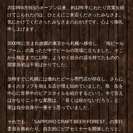
2013年6月9日のオープン以来、約12年半にわたり営業を続
けてこられたのは、ひとえにご来店くださったみなさま、
気にかけてくださったみなさまのおかげです。心より御礼
申し上げます。
2000年に生まれ故郷の東京から札幌へ移住し、「地ビール
ブーム」の真っただ中でビールの現場に立ちました。そこ
から独立までに13年。ようやく自分の店を持てたものの、
開業当初は不安ばかりでした。
当時すでに札幌には優れたビール専門店が存在し、さらに
多くのタップを揃える店が増え始めていました。瓶・缶を
中心に世界中のビアスタイルを紹介するという、今で言え
ばかなりニッチな業態は、「長くは続かないだろう」と、
実は自分自身が一番そう思っていました。
それでも、「SAPPORO CRAFT BEER FOREST」の実行
委員を務めたり、自主的にビアセミナーを開催したりと、