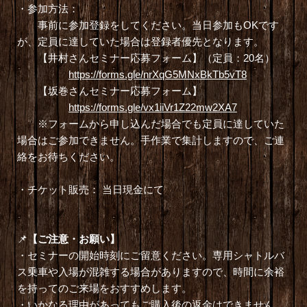
・参加方法：
事前に参加登録をしてください。当日参加もOKです
が、定員に達していた場合は登録者優先となります。
【井村さんセミナー応募フォーム】（定員：20名）
https://forms.gle/nrXqG5MNxBkTb5vT8
【坂巻さんセミナー応募フォーム】
https://forms.gle/vx1iiVr1Z22mw2XA7
※フォームから申し込んだ場合でも定員に達していた
場合はご参加できません。手作業で集計しますので、ご連
絡をお待ちください。
・チケット販売： 当日現金にて
📌
【ご注意・お願い】
・セミナーの開始時刻にご留意ください。専用シャトルバ
ス乗車や入場が混雑する場合がありますので、時間に余裕
を持ってのご来場をおすすめします。
・いかなる理由があってもご購入後の返金はできません。