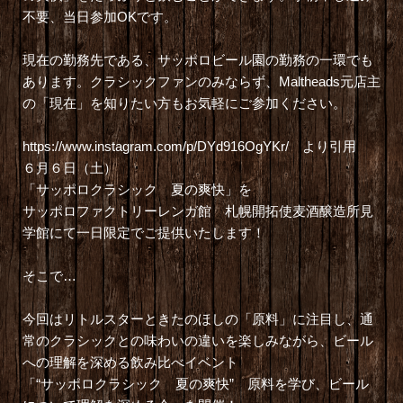
不要、当日参加OKです。
現在の勤務先である、サッポロビール園の勤務の一環でも
あります。クラシックファンのみならず、Maltheads元店主
の「現在」を知りたい方もお気軽にご参加ください。
https://www.instagram.com/p/DYd916OgYKr/
より引用
６月６日（土）
「サッポロクラシック 夏の爽快」を
サッポロファクトリーレンガ館 札幌開拓使麦酒醸造所見
学館にて一日限定でご提供いたします！
そこで…
今回はリトルスターときたのほしの「原料」に注目し、通
常のクラシックとの味わいの違いを楽しみながら、ビール
への理解を深める飲み比べイベント
「“サッポロクラシック 夏の爽快” 原料を学び、ビール