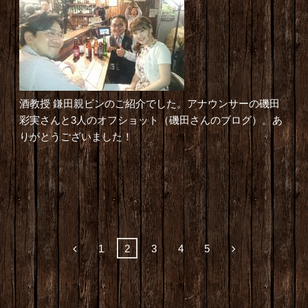
酒教授
鎌田親ビン
のご紹介でした。アナウンサーの磯田
彩実さんと3人のオフショット（
磯田さんのブログ
）。あ
りがとうございました！
1
2
3
4
5