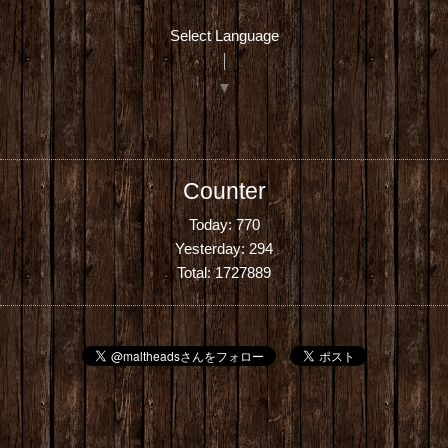
Select Language
▼
Counter
Today:
770
Yesterday:
294
Total:
1727889