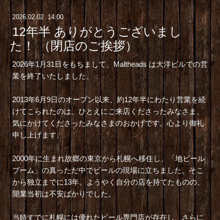
2026
.
02
.
02 14:00
12年半 ありがとうございまし
た！ （閉店のご挨拶）
2026年1月31日をもちまして、Maltheads は大洋ビルでの営
業を終了いたしました。
2013年6月9日のオープン以来、約12年半にわたり営業を続
けてこられたのは、ひとえにご来店くださったみなさま、
気にかけてくださったみなさまのおかげです。心より御礼
申し上げます。
2000年に生まれ故郷の東京から札幌へ移住し、「地ビール
ブーム」の真っただ中でビールの現場に立ちました。そこ
から独立までに13年。ようやく自分の店を持てたものの、
開業当初は不安ばかりでした。
当時すでに札幌には優れたビール専門店が存在し、さらに