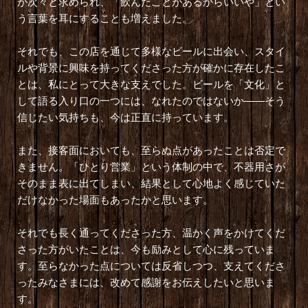
が次々と求められ、「飲んだことがあるからいいや」とい
う言葉を耳にすることも増えました。
それでも、この店を通じて多様なビールに出会い、スタイ
ルや背景に興味を持ってくださった方が確かに存在したこ
とは、私にとって大きな支えでした。ビールを「文化」と
して語る入り口の一つには、なれたのではないか――そう
信じたい気持ちも、今は正直に持っています。
また、接客面においても、至らぬ点があったことは否定で
きません。「ひとり営業」という体制の中で、不器用さが
そのまま表に出てしまい、結果として心地よく感じていた
だけなかった場面もあったかと思います。
それでも長く通ってくださった方、温かく声をかけてくだ
さった方がいたことは、今も励みとして心に残っていま
す。至らなかった点については反省しつつ、支えてくださ
ったみなさまには、改めて感謝をお伝えしたいと思いま
す。