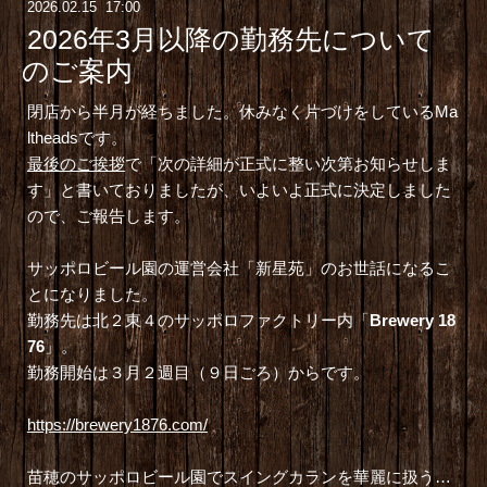
2026
.
02
.
15 17:00
2026年3月以降の勤務先について
のご案内
閉店から半月が経ちました。休みなく片づけをしているMa
ltheadsです。
最後のご挨拶
で「次の詳細が正式に整い次第お知らせしま
す」と書いておりましたが、いよいよ正式に決定しました
ので、ご報告します。
サッポロビール園の運営会社「新星苑」のお世話になるこ
とになりました。
勤務先は北２東４のサッポロファクトリー内「
Brewery 18
76
」。
勤務開始は３月２週目（９日ごろ）からです。
https://brewery1876.com/
苗穂のサッポロビール園でスイングカランを華麗に扱う…