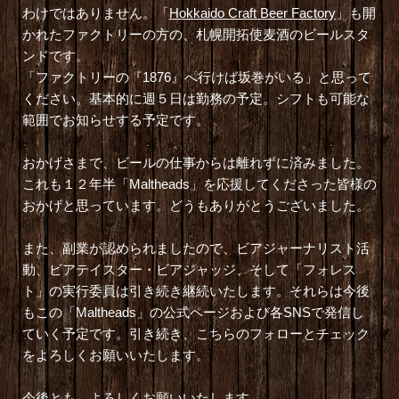
わけではありません。「
Hokkaido Craft Beer Factory
」も開
かれたファクトリーの方の、札幌開拓使麦酒のビールスタ
ンドです。
「ファクトリーの『1876』へ行けば坂巻がいる」と思って
ください。基本的に週５日は勤務の予定。シフトも可能な
範囲でお知らせする予定です。
おかげさまで、ビールの仕事からは離れずに済みました。
これも１２年半「Maltheads」を応援してくださった皆様の
おかげと思っています。どうもありがとうございました。
また、副業が認められましたので、ビアジャーナリスト活
動、ビアテイスター・ビアジャッジ、そして「フォレス
ト」の実行委員は引き続き継続いたします。それらは今後
もこの「Maltheads」の公式ページおよび各SNSで発信し
ていく予定です。引き続き、こちらのフォローとチェック
をよろしくお願いいたします。
今後とも、よろしくお願いいたします。