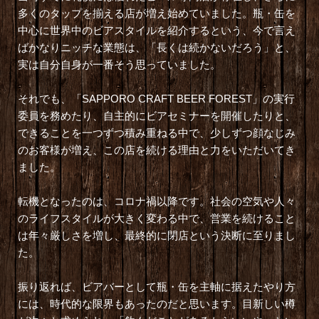
多くのタップを揃える店が増え始めていました。瓶・缶を
中心に世界中のビアスタイルを紹介するという、今で言え
ばかなりニッチな業態は、「長くは続かないだろう」と、
実は自分自身が一番そう思っていました。
それでも、「SAPPORO CRAFT BEER FOREST」の実行
委員を務めたり、自主的にビアセミナーを開催したりと、
できることを一つずつ積み重ねる中で、少しずつ顔なじみ
のお客様が増え、この店を続ける理由と力をいただいてき
ました。
転機となったのは、コロナ禍以降です。社会の空気や人々
のライフスタイルが大きく変わる中で、営業を続けること
は年々厳しさを増し、最終的に閉店という決断に至りまし
た。
振り返れば、ビアバーとして瓶・缶を主軸に据えたやり方
には、時代的な限界もあったのだと思います。目新しい樽