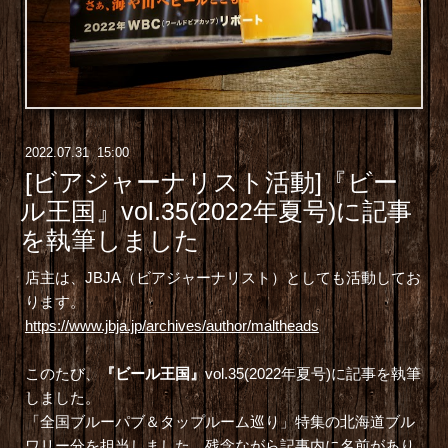
2022
.
07
.
31 15:00
[ビアジャーナリスト活動]『ビー
ル王国』vol.35(2022年夏号)に記事
を執筆しました
店主は、JBJA（ビアジャーナリスト）としても活動してお
ります。
https://www.jbja.jp/archives/author/maltheads
このたび、
『ビール王国』
vol.35(2022年夏号)に記事を執筆
しました。
「全国ブルーパブ＆タップルーム巡り」特集の北海道ブル
ワリー分を担当しました。残念ながら記事内に名前があり