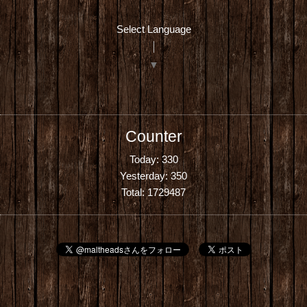
Select Language
▼
Counter
Today:
330
Yesterday:
350
Total:
1729487