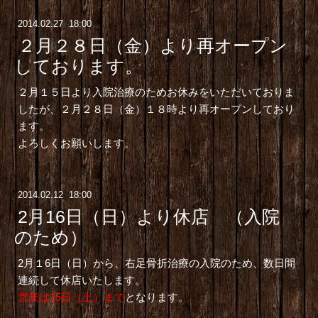
2014
.
02
.
27 18:00
２月２８日（金）より再オープン
しております。
２月１５日より入院治療のためお休みをいただいておりま
したが、２月２８日（金）１８時より再オープンしており
ます。
よろしくお願いします。
2014
.
02
.
12 18:00
2月16日（日）より休店 （入院
のため）
2月１6日（日）から、右足骨折治療の入院のため、数日間
連続して休店いたします。
営業は15日（土）まで
となります。