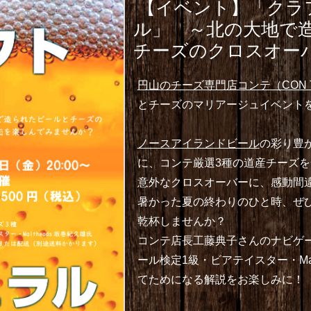
【イベント】「クラ
ル」 ～北の大地で
チーズのクロスオー
円山のチーズ専門店コンテ（CON 
とチーズのマリアージュイベント
ノースアイランドビール
の彩り豊
に、コンテ厳選3種の道産チーズ
意外なクロスオーバーに、感動間
暑かった夏の終わりのひと時、ぜ
乾杯しませんか？
コンテ店長工藤典子さんのナビゲ
ール検定1級・ビアテイスター・Mal
てためになる解説をお楽しみに！