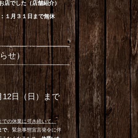
お店でした（店舗紹介）
：１月３１日まで無休
知らせ）
月12日（日）まで
）までの休業に引き続いて、
まで
、緊急事態宣言発令に伴