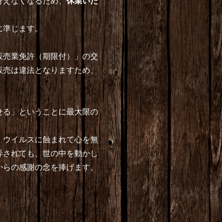
行えなくなるため、
休業いた
に準じます。
販売業免許（期限付）」の交
販売は違法となりますため、
。
せる」ということに最大限の
）ウイルスに蝕まれて心を無
弄されても、世の中を動かし
からの感謝の念を捧げます。