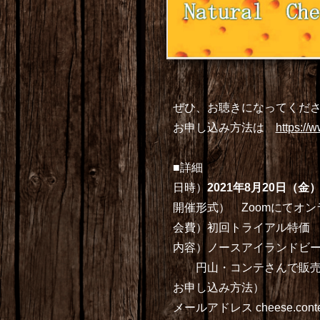
ぜひ、お聴きになってくだ
お申し込み方法は
https://
■詳細
日時）
2021年8月20日（金）
開催形式） Zoomにてオ
会費）初回トライアル特価 
内容）ノースアイランドビー
円山・コンテさんで販売・
お申し込み方法）
メールアドレス cheese.cont