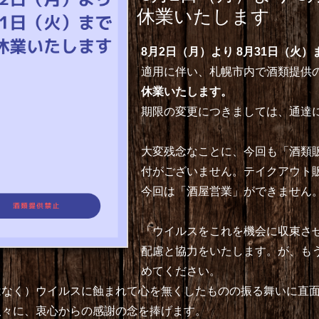
休業いたします
8月2日（月）より 8月31日（火）
適用に伴い、札幌市内で酒類提供
休業いたします。
期限の変更につきましては、通達
大変残念なことに、今回も「酒類
付がございません。テイクアウト
今回は「酒屋営業」ができません
「ウイルスをこれを機会に収束さ
配慮と協力をいたします。が、も
めてください。
はなく）ウイルスに蝕まれて心を無くしたものの振る舞いに直
人々に、衷心からの感謝の念を捧げます。