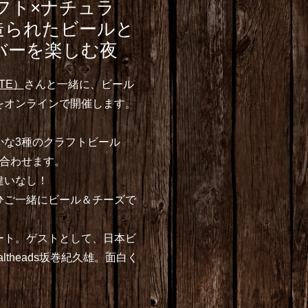
フト×ナチュラ
造られたビールと
バーを楽しむ夜
TE）
さんと一緒に、ビール
をオンラインで開催します。
かな3種のクラフトビール
を合わせます。
違いなし！
ひご一緒にビール＆チーズで
ート。ゲストとして、日本ビ
theads坂巻紀久雄。面白く