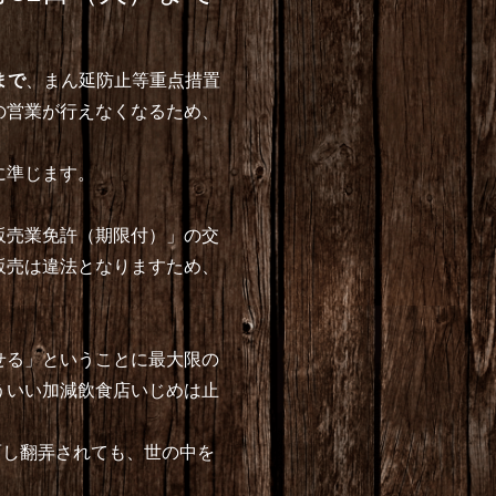
まで
、まん延防止等重点措置
の営業が行えなくなるため、
に準じます。
販売業免許（期限付）」の交
販売は違法となりますため、
。
せる」ということに最大限の
ういい加減飲食店いじめは止
面し翻弄されても、世の中を