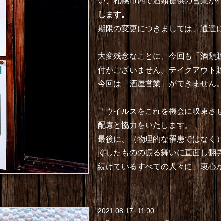
い、札幌市内で酒類提供の営業が
します。
期限の変更につきましては、通達
大変残念なことに、今回も「酒類
付がございません。テイクアウト
今回は「酒屋営業」ができません
「ウイルスをこれを機会に収束さ
配慮と協力をいたします。
最後に、（物理的な罹患ではなく
くしたものの振る舞いに直面し翻
続けているすべての人々に、衷心
2021
.
08
.
17 11:00