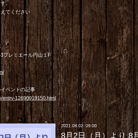
ます。
換えてください
E
-3プレミエール円山１F
m/
のイベントの記事
te/entry-12690919150.html
2021
.
08
.
02 09:00
8月2日（月）より 8