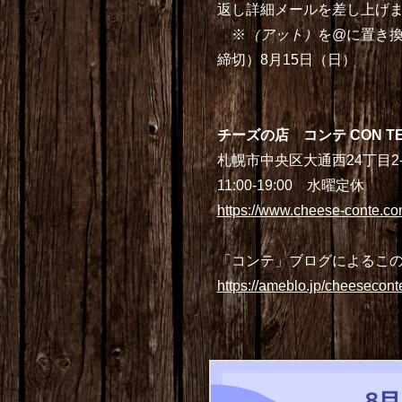
返し詳細メールを差し上げ
※
（アット）
を@に置き
締切）8月15日（日）
チーズの店 コンテ CON T
札幌市中央区大通西24丁目2
11:00-19:00 水曜定休
https://www.cheese-conte.co
「コンテ」ブログによるこ
https://ameblo.jp/cheesecon