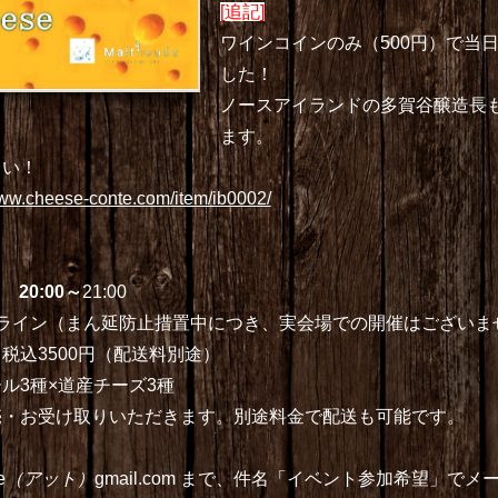
[追記]
ワインコインのみ（500円）で当
した！
ノースアイランドの多賀谷醸造長
ます。
さい！
www.cheese-conte.com/item/ib0002/
 20:00～
21:00
ンライン（まん延防止措置中につき、実会場での開催はございま
税込3500円（配送料別途）
ル3種×道産チーズ3種
お受け取りいただきます。別途料金で配送も可能です。
e
（アット）
gmail.com まで、件名「イベント参加希望」で