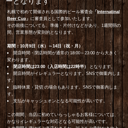
ーとなります
札幌で初めて開催される国際的ビール審査会
「
Internatinal
Beer Cup
」
に審査員として参加いたします。
その前後についても、準備・片付けなどがあり、1週間弱の
間、営業形態が変則的となります。
期間：10月9日（水）～14日（祝・月）
開店時間・閉店時間が通常の 18:00～23:00 から大きく
変わります。
閉店時間は23:00
（入店時間は22時半）
となります。
開店時間がイレギュラーとなります。SNSで御案内しま
す。
臨時休業・貸切 の場合もあります。SNSで御案内しま
す。
支払がキャッシュオンとなる可能性が高いです。
この期間、当店に初めていらっしゃるお客様については、
かなりイレギュラーな対応となる可能性が高いです。