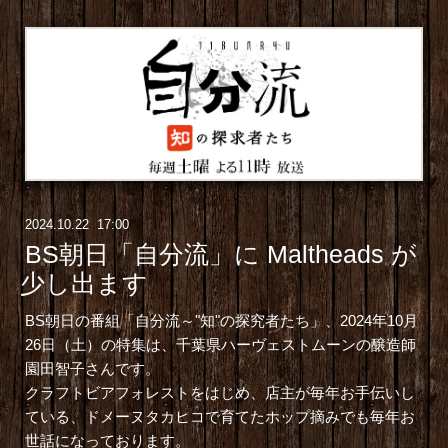
2024
.
10
.
22 17:00
BS朝日「自分流」に Maltheads が
少し出ます
BS朝日の番組「自分流～"知"の探究者たち」、2024年10月
26日（土）の特集は、千葉県ハーヴェストムーンの醸造師
園田智子さんです。
クラフトビアフォレストをはじめ、店主が毎年お手伝いし
ている、ドメーヌタカヒコで育てたホップ摘みでも毎年お
世話になっております。