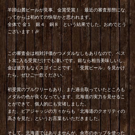
羊蹄山麓ビールが見事、金賞受賞！ 最近の審査形態にな
ってからは初めての快挙かと思われます。
全体で 金１ 銀４ 銅８ という結果でした。おめでとう
ございます！🎉
この審査会は相対評価かつメダルなしもありなので、ベス
ト3に入る受賞だけでも凄いです。銀なら相当美味しいし、
金は途方もなくスゴイことです。「受賞ビール」を見かけ
たら、ぜひご一飲ください。
初受賞のブルワリーもあり、また過去取っていたところも
メダルの色が良くなっています。北海道の実力を見せるこ
とができて、個人的にも安堵しました。
また、ビアジャッジの方々からも「北海道のクオリティの
高さを見た」というお言葉もいただきました。
そして、北海道ではありませんが、余市のホップを使った