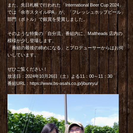
また、先日札幌で行われた「International Beer Cup 2024」
では「余市スタイルIPA」が、「フレッシュホップビール」
部門（ボトル）で銀賞を受賞しました。
そのような特集の「自分流」番組内に、Maltheads 店内の
模様が少し登場します。
「番組の最後の締めになる」とプロデューサーからはお伺
いしています。
ぜひご覧ください！
放送日：2024年10月26日（土）よる11：00～11：30
番組URL：
https://www.bs-asahi.co.jp/jibunryu/