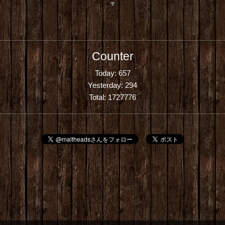
▼
Counter
Today:
657
Yesterday:
294
Total:
1727776