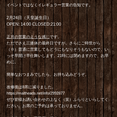
イベントではなくイレギュラー営業の告知です。
2月24日（天皇誕生日）
OPEN: 14:00 CLOSED:21:00
正月の営業のような感じ
です。
ただでさえ三連休の最終日ですが、さらにご時世がら
（※）普通に営業してもどうにもなりそうもないので、い
っそ早開け早仕舞いします。21時には閉めますので、お早
めに。
簡単なおつまみでしたら、お持ち込みどうぞ。
改修後は8席に減りました。
https://maltheads.net/info/2992877
ぜひ皆様お誘い合わせの上なく（笑）ふらりといらしてく
ださい。お席のご予約は承っておりません。