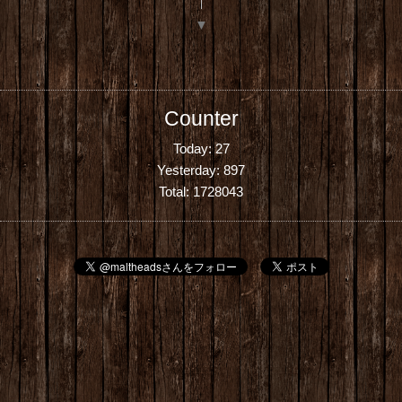
▼
Counter
Today:
27
Yesterday:
897
Total:
1728043