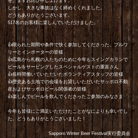
を、まずお詫び申し上げます。
しかし、大きな事故はなく締めくくれました。
どうもありがとうございます。
517名のお客様に楽しんでいただけました。
👍
限られた期間や条件で快く参加してくださった、
ブルワ
リーとインポーターの皆様
👍
広島から札幌の人たちのために今年もスイングカランで
ビールをサービングした
スペシャルゲストの重富さん
👍長時間働いていただいたボランティアスタッフの皆様
👍
歴史ある土地での会場をお貸しいただいたサッポロ不動
産およびサッポロビール関係者の皆様
👍
楽しんでビールを飲んでくださったご参加のみなさま
今年も皆様にご満足いただけたことがなによりも幸いでし
た。どうもありがとうございました！
Sapporo Winter Beer Festival実行委員会