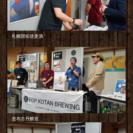
札幌開拓使麦酒
忽布古丹醸造