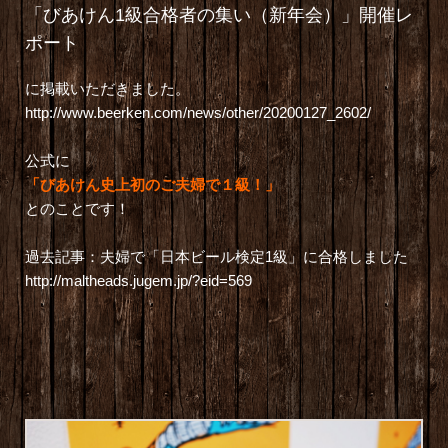
「びあけん1級合格者の集い（新年会）」開催レ
ポート
に掲載いただきました。
http://www.beerken.com/news/other/20200127_2602/
公式に
「びあけん史上初のご夫婦で１級！」
とのことです！
過去記事：夫婦で「日本ビール検定1級」に合格しました
http://maltheads.jugem.jp/?eid=569