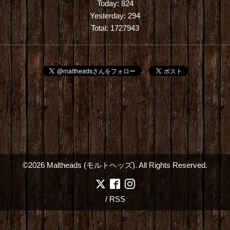
Today:
824
Yesterday:
294
Total:
1727943
©2026
Maltheads (モルトヘッズ)
. All Rights Reserved.
/
RSS