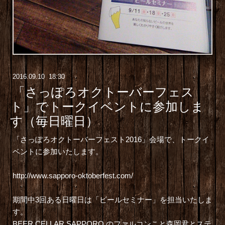
2016
.
09
.
10 18:30
「さっぽろオクトーバーフェス
ト」でトークイベントに参加しま
す（毎日曜日）
「さっぽろオクトーバーフェスト2016」会場で、トークイ
ベントに参加いたします。
http://www.sapporo-oktoberfest.com/
期間中3回ある日曜日は「ビールセミナー」を担当いたしま
す。
BEER CELLAR SAPPORO のファルコンこと森岡君とステ