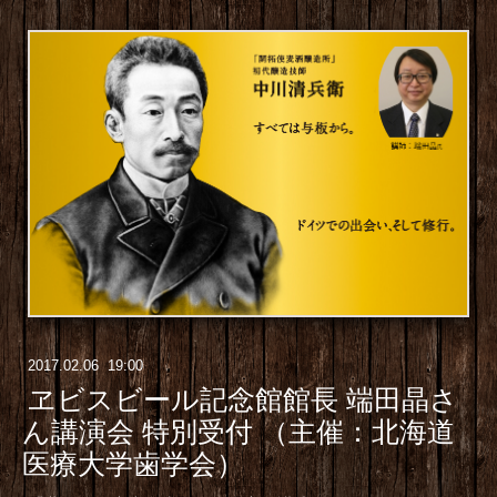
2017
.
02
.
06 19:00
ヱビスビール記念館館長 端田晶さ
ん講演会 特別受付 （主催：北海道
医療大学歯学会）