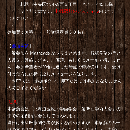
札幌市中央区北４条西５丁目 アスティ45 12階
※当別ではなく、
札幌駅前のアスティ45
内です。
（
アクセス
）
参加費：無料 （一般受講定員３０名）
【
参加申込
】
一般参加を Maltheads が取りまとめます。観覧希望の旨と
人数をご連絡ください。店頭、もしくは
メール
で構いませ
ん。参加希望者が30名に達した時点で締め切ります。受け
付けた方には折り返しメッセージを送ります。
※FBでは「参加ボタン」押下だけでは参加となりません
のでご了承ください。
[
注意
]
本講演会は「北海道医療大学歯学会 第35回学術大会」の
中での定例講演会として行われます。
当日は歯科医療関係者が多くを占めますが、本講演のみ一
般の方の参加をお受けいただくこととなりました。内容は