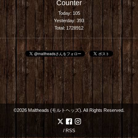
Counter
Today:
105
Yesterday:
393
Total:
1728912
©2026
Maltheads (モルトヘッズ)
. All Rights Reserved.
/
RSS