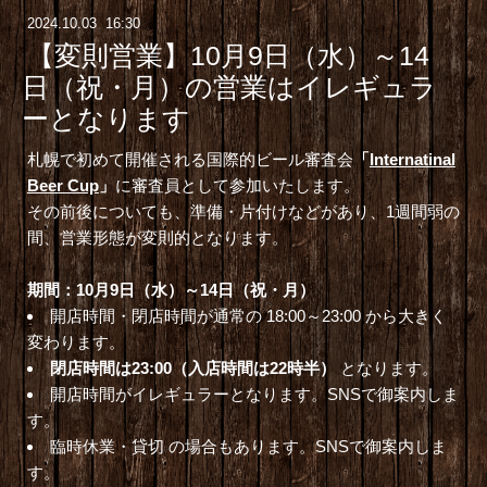
2024
.
10
.
03 16:30
【変則営業】10月9日（水）～14
日（祝・月）の営業はイレギュラ
ーとなります
札幌で初めて開催される国際的ビール審査会
「
Internatinal
Beer Cup
」
に審査員として参加いたします。
その前後についても、準備・片付けなどがあり、1週間弱の
間、営業形態が変則的となります。
期間：10月9日（水）～14日（祝・月）
開店時間・閉店時間が通常の 18:00～23:00 から大きく
変わります。
閉店時間は23:00
（入店時間は22時半）
となります。
開店時間がイレギュラーとなります。SNSで御案内しま
す。
臨時休業・貸切 の場合もあります。SNSで御案内しま
す。