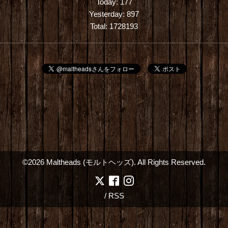
Today:
177
Yesterday:
897
Total:
1728193
©2026
Maltheads (モルトヘッズ)
. All Rights Reserved.
/
RSS