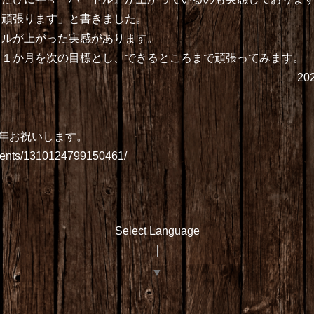
う頑張ります」と書きました。
ドルが上がった実感があります。
と１か月を次の目標とし、できるところまで頑張ってみます。
2
周年お祝いします。
vents/1310124799150461/
Select Language
▼