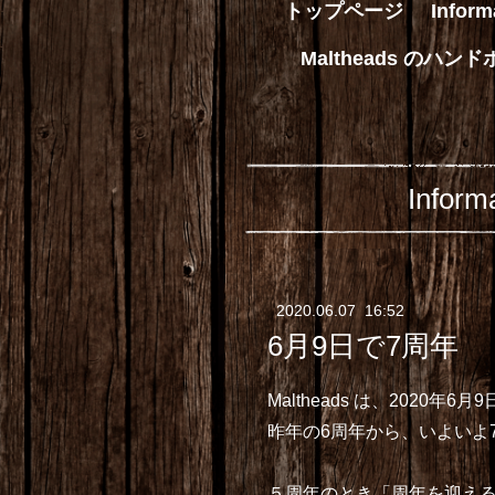
トップページ
Info
Maltheads の
Inf
2020
.
06
.
07 16:52
6月9日で7周年
Maltheads は、2020
昨年の6周年から、いよいよ
５周年のとき「周年を迎える