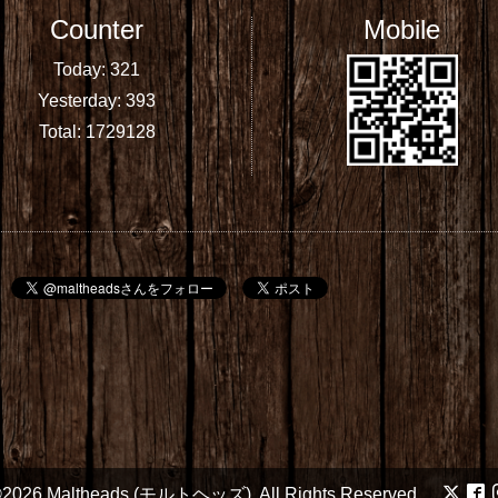
Counter
Mobile
Today:
321
Yesterday:
393
Total:
1729128
2026
Maltheads (モルトヘッズ)
. All Rights Reserved.