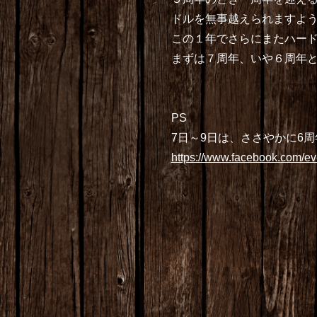
ドルを無事越えられますよ
この１年でさらにまたハー
まずは７周年、いや６周年
PS
7日～9日は、ささやかに6
https://www.facebook.com/e