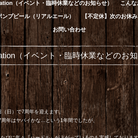
rmation（イベント・臨時休業などのお知らせ）
こんな
ハンドポンプビール（リアルエール）
【不定休】次のお休み
お問い合わせ
ormation（イベント・臨時休業などのお
年6月9日（日）で7周年を迎えます。
7周年はヤバイかな…という1年間でしたが、
たびに年々『ハードル』が上がっているのも実感しております