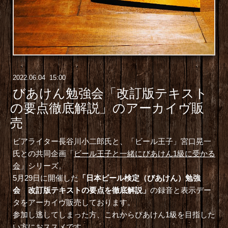
2022
.
06
.
04 15:00
びあけん勉強会「改訂版テキスト
の要点徹底解説」のアーカイヴ販
売
ビアライター長谷川小二郎氏と、「ビール王子」宮口晃一
氏との共同企画「
ビール王子と一緒にびあけん1級に受かる
会
」シリーズ。
5月29日に開催した
「日本ビール検定（びあけん）勉強
会 改訂版テキストの要点を徹底解説」
の録音と表示デー
タをアーカイヴ販売しております。
参加し逃してしまった方、これからびあけん1級を目指した
い方におススメです。