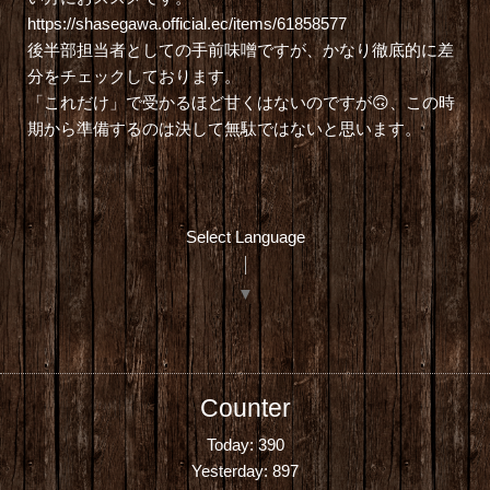
https://shasegawa.official.ec/items/61858577
後半部担当者としての手前味噌ですが、かなり徹底的に差
分をチェックしております。
「これだけ」で受かるほど甘くはないのですが🙃、この時
期から準備するのは決して無駄ではないと思います。
Select Language
▼
Counter
Today:
390
Yesterday:
897