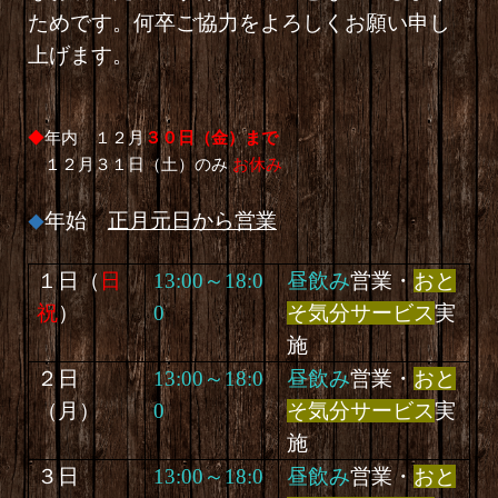
ためです。何卒ご協力をよろしくお願い申し
上げます。
◆
年内 １２月
３０日（金）まで
１２月３１日（土）のみ
お休み
年始
正月元日から営業
◆
１日（
日
13:00～18:0
昼飲み
営業・
おと
祝
）
0
そ気分サービス
実
施
２日
13:00～18:0
昼飲み
営業・
おと
（
月
）
0
そ気分サービス
実
施
３日
13:00～18:0
昼飲み
営業・
おと