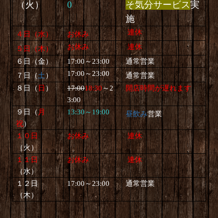
（火）
0
そ気分サービス
実
施
連休
４日（
水
）
お休み
お休み
連休
５日（
木
）
６日（
金
）
17:00～23:00
通常営業
17:00～23:00
７日（
土
）
通常営業
８日（
日
）
17:00
18:30
～2
開店時間が遅れます
3:00
９日（
月
13:30～19:00
昼飲み
営業
祝
）
１０日
お休み
連休
（
火
）
１１日
お休み
連休
（水）
１２日
17:00～23:00
通常営業
（木）