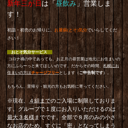
新年三が日
は「
昼飲み
」営業しま
す！
初詣・初売のお帰りに、
お屠蘇
(
とそ
)
気分
でいらしてくだ
さい！
おとそ気分サービス
コロナ禍の中であっても、お正月の昼営業は地元にお住まいの
方にふらーっと来てほしいのです。だからその時間、
札幌にお
住まいの方は
チャージフリー
とします（
ご申告制です
）。
もちろん、里帰り・観光の方もお気軽に寄ってください。
※現在、
４組まで
のご入場に制限しておりま
す。グループで１度にお入りいただけるのは
最大３名様
までです。全部で８席のみの小さ
なお店のため、すぐに「密」となってしまう