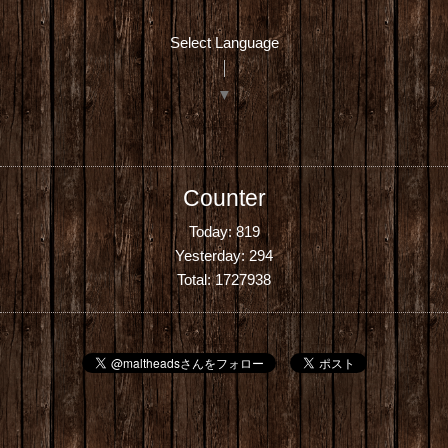
Select Language
▼
Counter
Today:
819
Yesterday:
294
Total:
1727938