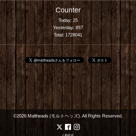
Counter
Today:
25
Yesterday:
897
Total:
1728041
©2026
Maltheads (モルトヘッズ)
. All Rights Reserved.
/
RSS