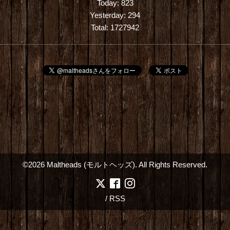
Today:
823
Yesterday:
294
Total:
1727942
©2026
Maltheads (モルトヘッズ)
. All Rights Reserved.
/
RSS