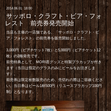
2014
.
06
.
01 18:00
サッポロ・クラフト・ビア・フォ
レスト 前売券発売開始
当店も主催の一店舗である、「
サッポロ・クラフト・ビ
ア・フォレスト
」の前売券を販売開始しました。
3,000円（ビアチケット7枚）と5,000円（ビアチケット12
枚）の2種発売です。
前売特典として、MORI君グッズと特製プラカップが付き
ます（当日は指定のグラスのみにビールをお注ぎしま
す）。
前売券は限定枚数販売のため、売切れの際はご容赦くださ
い。当日券はビール1杯500円（リユースプラカップ100円
制）となります。