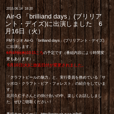
2015
.
06
.
14 18:20
Air-G 「brilliand days」(ブリリア
ント・デイズ)に出演しました 6
月16日（火）
FMラジオ Air-G 「brilliand days」(ブリリアント・デイズ)
に出演します。
6月17日(水)
10:15ころ
の予定です（番組内容により時間変
更もあります）。
6月16日(火)に放送日付が変更されました。
「クラフトビールの魅力」と、実行委員を務めている「
サ
ッポロ・クラフト・ビア・フォレスト
」の紹介をしていま
す。
北川久仁子さんとの掛け合いの中、楽しくお話ししまし
た。ぜひご聴取ください！
番組ホームページ
http://www.air-g.co.jp/bd/