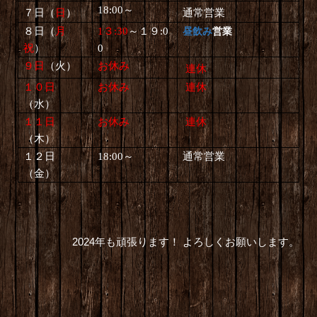
18:00～
７日（
日
）
通常営業
８日（
月
1３:30
～１９:0
昼飲み
営業
祝
）
0
９日
（
火
）
お休み
連休
１０日
お休み
連休
（
水
）
１１日
お休み
連休
（
木
）
１２日
18:00～
通常営業
（金）
2024年も頑張ります！ よろしくお願いします。