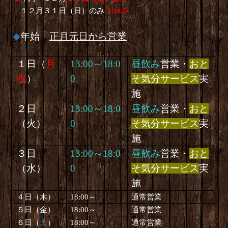
１２月３１日（日）のみ
お休み
年始
正月元日から営業
◆
１日（
月
13:00～18:0
昼飲み
営業・
おと
祝
）
0
そ気分サービス
実
施
２日
13:00～18:0
昼飲み
営業・
おと
（
火
）
0
そ気分サービス
実
施
３日
13:00～18:0
昼飲み
営業・
おと
（水）
0
そ気分サービス
実
施
４日（
木
）
18:00～
通常営業
５日（
金
）
18:00～
通常営業
６日（
土
）
18:00～
通常営業