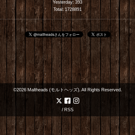
Yesterday:
393
Total:
1728891
©2026
Maltheads (モルトヘッズ)
. All Rights Reserved.
/
RSS