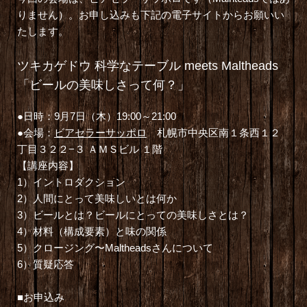
りません）。お申し込みも下記の電子サイトからお願いい
たします。
ツキカゲドウ 科学なテーブル meets Maltheads
「ビールの美味しさって何？」
●日時：9月7日（木）19:00～21:00
●会場：
ビアセラーサッポロ
札幌市中央区南１条西１２
丁目３２２−３ ＡＭＳビル １階
【講座内容】
1）イントロダクション
2）人間にとって美味しいとは何か
3）ビールとは？ビールにとっての美味しさとは？
4）材料（構成要素）と味の関係
5）クロージング〜Maltheadsさんについて
6）質疑応答
■お申込み