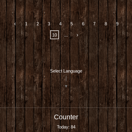
1
2
3
4
5
6
7
8
9
10
...
Select Language
▼
Counter
Today:
84