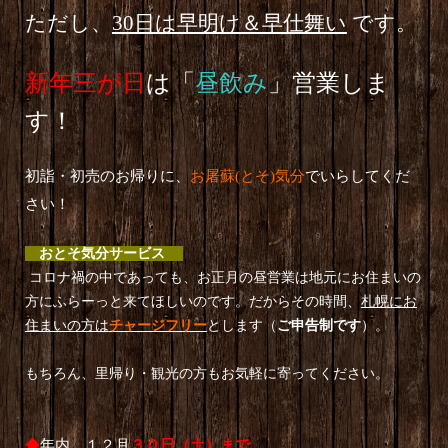
ただし、
30日は早明け＆早仕舞い
です。
新年三が日
は「
昼飲み
」営業しま
す！
初詣・初売のお帰りに、
お屠蘇
(
とそ
)
気分
でいらしてくだ
さい！
おとそ気分サービス
コロナ禍の中であっても、お正月の昼営業は地元にお住まいの
方にふらーっと来てほしいのです。だからその時間、
札幌にお
住まいの方は
チャージフリー
とします（
ご申告制です
）。
もちろん、里帰り・観光の方もお気軽に寄ってください。
◆
年内 １２月
３０日（土）まで