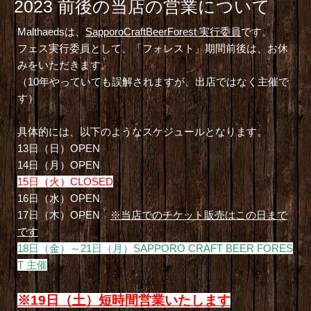
2023 前後の当店の営業について
Malthaedsは、
SapporoCraftBeerForest 実行委員
です。
フェス実行委員として、「フォレスト」期間前後は、お休
みをいただきます。
（10年やっていても誤解されますが、出店ではなく主催で
す）
具体的には、以下のようなスケジュールとなります。
13日（日）OPEN
14日（月）OPEN
15日（火）CLOSED
16日（水）OPEN
17日（木）OPEN
※当店でのチケット販売はこの日まで
です
18日（金）～21日（月）SAPPORO CRAFT BEER FORES
T 主催
※19日（土）短時間営業いたします