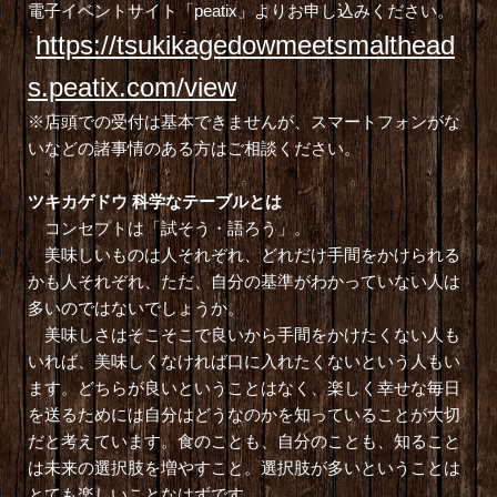
電子イベントサイト「peatix」よりお申し込みください。
https://tsukikagedowmeetsmalthead
s.peatix.com/view
※店頭での受付は基本できませんが、スマートフォンがな
いなどの諸事情のある方はご相談ください。
ツキカゲドウ 科学なテーブルとは
コンセプトは「試そう・語ろう」。
美味しいものは人それぞれ、どれだけ手間をかけられる
かも人それぞれ、ただ、自分の基準がわかっていない人は
多いのではないでしょうか。
美味しさはそこそこで良いから手間をかけたくない人も
いれば、美味しくなければ口に入れたくないという人もい
ます。どちらが良いということはなく、楽しく幸せな毎日
を送るためには自分はどうなのかを知っていることが大切
だと考えています。食のことも、自分のことも、知ること
は未来の選択肢を増やすこと。選択肢が多いということは
とても楽しいことなはずです。